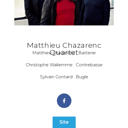
Matthieu Chazarenc
Quartet
Matthieu Chazarenc : Batterie
Christophe Wallemme : Contrebasse
Sylvain Gontard : Bugle
Site